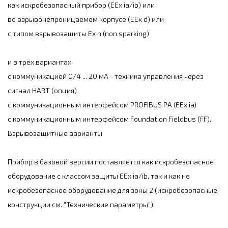
как искробезопасный прибор (EEx ia/ib) или
во взрывонепроницаемом корпусе (EEx d) или
с типом взрывозащиты Ex n (non sparking)
и в трёх вариантах:
с коммуникацией 0/4 ... 20 мА - техника управления через
сигнал HART (опция)
с коммуникационным интерфейсом PROFIBUS PA (EEx ia)
с коммуникационным интерфейсом Foundation Fieldbus (FF).
Взрывозащитные варианты
Прибор в базовой версии поставляется как искробезопасное
оборудование с классом защиты EEx ia/ib, так и как не
искробезопасное оборудование для зоны 2 (искробезопасные
конструкции см. "Технические параметры").