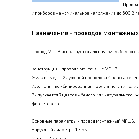
Провод
и приборов на номинальное напряжение до 600 В пе
Назначение - проводов монтажны
Провод МГШВ используется для внутриприборного 
Конструкция - провода монтажные МГШВ:
Жила из медной луженой проволоки 4 класса сечени
Изоляция - комбинированная - волокнистая и поли
Выпускается 7 цветов - белого или натурального , же
фиолетового.
Основные параметры - провод монтажный МГШВ:
Наружный диаметр - 1,3 мм.
Масса - 2,3 кг/км.