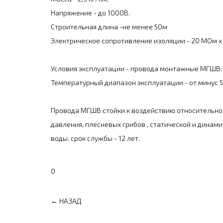
Напряжение - до 1000В.
Строительная длина -не менее 50м
Электрическое сопротивление изоляции - 20 МОм х
Условия эксплуатации - провода монтажные МГШВ:
Температурный диапазон эксплуатации - от минус 50
Провода МГШВ стойки к воздействию относительной 
давления, плесневых грибов , статической и динам
воды. срок службы - 12 лет.
0
← НАЗАД