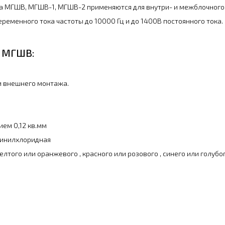
а МГШВ, МГШВ-1, МГШВ-2 применяются для внутри- и межблочного
ременного тока частоты до 10000 Гц и до 1400В постоянного тока.
х МГШВ:
и внешнего монтажа.
ем 0,12 кв.мм
винилхлоридная
лтого или оранжевого , красного или розового , синего или голубого