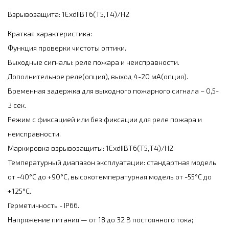
Взрывозащита:
1EхdIIBT6(Т5,Т4)/Н2
Краткая характеристика:
Функция проверки чистоты оптики.
Выходные сигналы: реле пожара и неисправности.
Дополнительное реле(опция), выход 4-20 мА(опция).
Временная задержка для выходного пожарного сигнала – 0,5-
3 сек.
Режим с фиксацией или без фиксации для реле пожара и
неисправности.
Маркировка взрывозащиты: 1EхdIIBT6(Т5,Т4)/Н2
Температурный диапазон эксплуатации: стандартная модель
от -40°С до +90°С, высокотемпературная модель от -55°С до
+125°С.
Герметичность - IP66.
Напряжение питания — от 18 до 32 В постоянного тока;