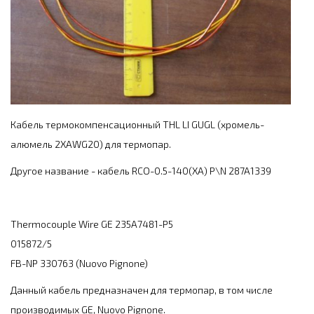
Кабель термокомпенсационный THL LI GUGL (хромель-
алюмель 2XAWG20) для термопар.
Другое название - кабель RCO-0.5-140(XA) P\N 287A1339
Thermocouple Wire GE 235A7481-P5
015872/5
FB-NP 330763 (Nuovo Pignone)
Данный кабель предназначен для термопар, в том числе
производимых GE, Nuovo Pignone.