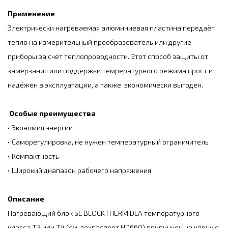
Применение
Электрически нагреваемая алюминиевая пластина передаёт
тепло на измерительный преобразователь или другие
приборы за счёт теплопроводности. Этот способ защиты от
замерзания или поддержки темрературного режима прост и
надёжен в эксплуатации, а также экономически выгоден.
Особые преимущества
• Экономия энергии
• Саморегулировка, не нужен температурный ограничитель
• Компактность
• Широкий диапазон рабочего напряжения
Описание
Нагревающий блок SL BLOCKTHERM DLA температурного
класса T3 или T4 (см. техпаспорт HD660) привинчен на чёрную