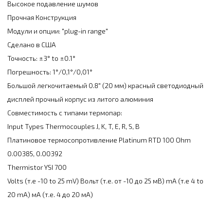
Высокое подавление шумов
Прочная Конструкция
Модули и опции: "plug-in range"
Сделано в США
Точность: ±3° to ±0.1°
Погрешность: 1°/0,1°/0,01°
Большой легкочитаемый 0.8" (20 мм) красный светодиодный
дисплей прочный корпус из литого алюминия
Совместимость с типами термопар:
Input Types Thermocouples J, K, T, E, R, S, B
Платиновое термосопротивление Platinum RTD 100 Ohm
0.00385, 0.00392
Thermistor YSI 700
Volts (т.е -10 to 25 mV) Вольт (т.е. от -10 до 25 мВ) mA (т.е 4 to
20 mA) мА (т.е. 4 до 20 мА)