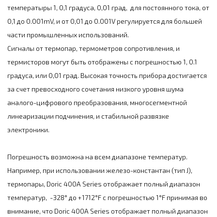
температыры 1, 0,1 градуса, 0,01 град, для постоянного тока, от
0,1 до 0.001mV, и от 0,01 до 0.001V регулируется для большей
части промышленных использований.
Сигналы от термопар, термометров сопротивления, и
термисторов могут быть отображены с погрешностью 1, 0.1
градуса, или 0,01 град. Высокая точность прибора достигается
за счет превосходного сочетания низкого уровня шума
аналого-цифрового преобразования, многосегментной
линеаризации подчинения, и стабильной развязке
электроники.
Погрешность возможна на всем диапазоне температур.
Например, при использовании железо-константан (тип J),
термопары, Doric 400A Series отображает полный диапазон
температур, -328° до +1712°F с погрешностью 1°F принимая во
внимание, что Doric 400A Series отображает полный диапазон