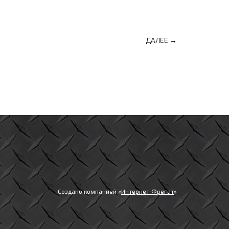
ДАЛЕЕ →
Создано компанией «
Интернет‑Фрегат
»