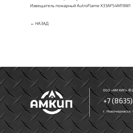
Извещатель пожарный AutroFlame X33AFS4M19W1
← НАЗАД
ООО «АМ КИП» ©
+7 (8635
г. Новочеркасск,