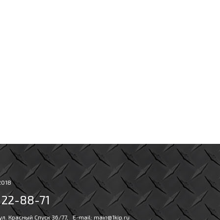
2018
) 22-88-71
 ул. Красный Спуск 36/77, E-mail:
main@1kip.ru