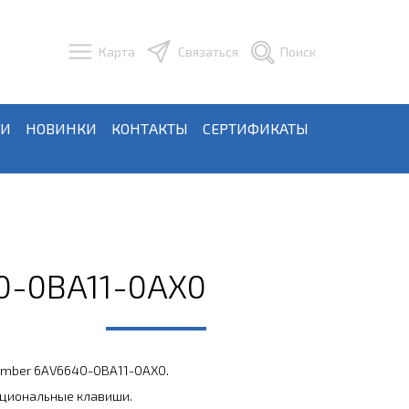
Карта
Связаться
Поиск
ЬИ
НОВИНКИ
КОНТАКТЫ
СЕРТИФИКАТЫ
0-0BA11-0AX0
number 6AV6640-0BA11-0AX0.
кциональные клавиши.