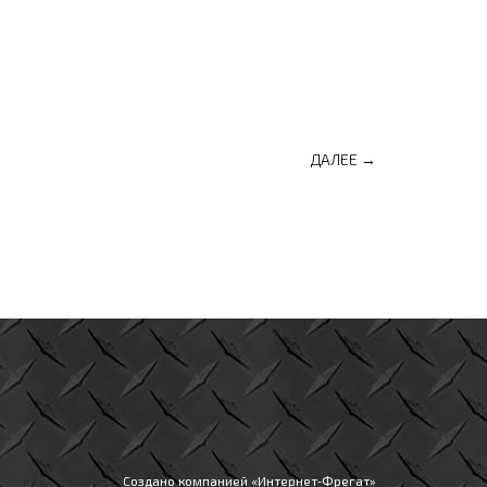
ДАЛЕЕ →
Создано компанией «
Интернет‑Фрегат
»