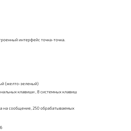
троенный интерфейс точка-точка.
ный (желто-зеленый)
ональных клавиши , 8 системных клавиш
са на сообщение, 250 обрабатываемых
P6