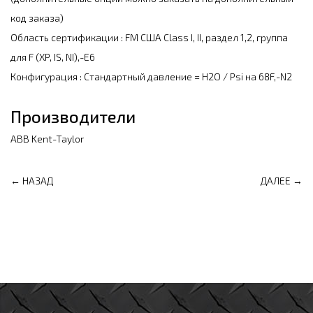
код заказа)
Область сертификации : FM США Class I, II, раздел 1,2, группа
для F (XP, IS, NI),-E6
Конфигурация : Стандартный давление = H2O / Psi на 68F,-N2
Производители
ABB Kent-Taylor
← НАЗАД
ДАЛЕЕ →