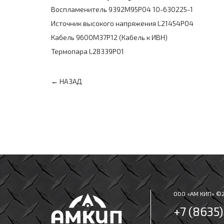
Воспламенитель 9392M95P04 10-630225-1
Источник высокого напряжения L21454P04
Кабель 9600M37P12 (Кабель к ИВН)
Термопара L28339P01
← НАЗАД
ООО «АМ КИП» ©
+7 (8635