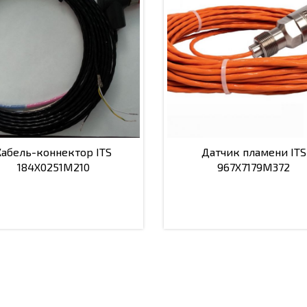
Кабель-коннектор ITS
Датчик пламени ITS
184X0251M210
967X7179M372