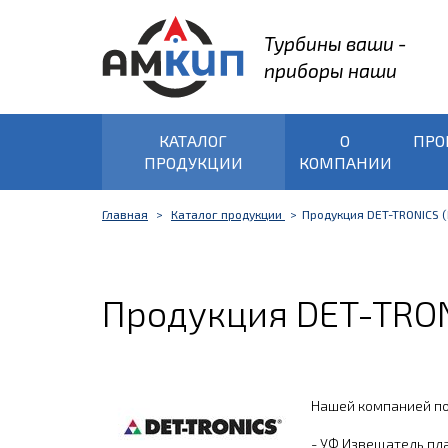
Турбины ваши -
приборы наши
КАТАЛОГ
О
ПРО
ПРОДУКЦИИ
КОМПАНИИ
Главная
Каталог продукции
Продукция DET-TRONICS (D
Продукция DET-TRONIC
Нашей компанией пос
-
УФ Извещатель пл