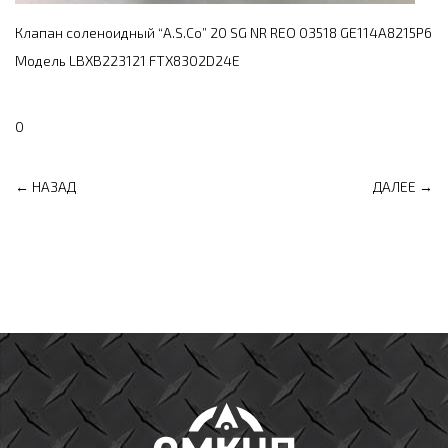
Клапан соленоидный “A.S.Co” 20 SG NR REO 03518 GE114A8215P6
Модель LBXB223121 FTX8302D24E
0
← НАЗАД
ДАЛЕЕ →